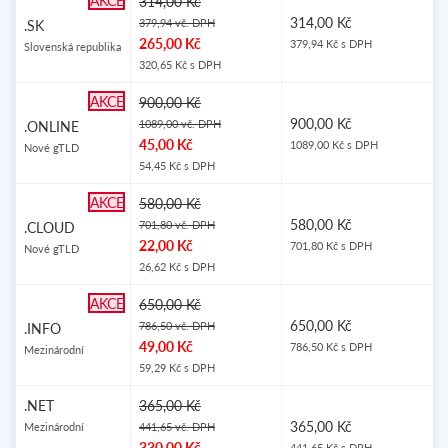
AKCE
314,00 Kč
314,00 Kč
379,94 vč. DPH
.SK
265,00 Kč
379,94 Kč s DPH
Slovenská republika
320,65 Kč s DPH
AKCE
900,00 Kč
900,00 Kč
1089,00 vč. DPH
.ONLINE
45,00 Kč
1089,00 Kč s DPH
Nové gTLD
54,45 Kč s DPH
AKCE
580,00 Kč
580,00 Kč
701,80 vč. DPH
.CLOUD
22,00 Kč
701,80 Kč s DPH
Nové gTLD
26,62 Kč s DPH
AKCE
650,00 Kč
650,00 Kč
786,50 vč. DPH
.INFO
49,00 Kč
786,50 Kč s DPH
Mezinárodní
59,29 Kč s DPH
.NET
365,00 Kč
365,00 Kč
Mezinárodní
441,65 vč. DPH
330,00 Kč
441,65 Kč s DPH