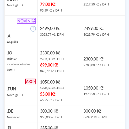
79,00 Kč
2117,50 Kč s DPH
Nové gTLD
95,59 Kč s DPH
NOVINKA
2499,00 Kč
2499,00 Kč
3023,79 vč. DPH
3023,79 Kč s DPH
.AI
Anguilla
.IO
2300,00 Kč
2300,00 Kč
Britské
2783,00 vč. DPH
indickooceánské
699,00 Kč
2783,00 Kč s DPH
území
845,79 Kč s DPH
AKCE
1050,00 Kč
1050,00 Kč
1270,50 vč. DPH
.FUN
55,00 Kč
1270,50 Kč s DPH
Nové gTLD
66,55 Kč s DPH
.DE
300,00 Kč
300,00 Kč
Německo
363,00 vč. DPH
363,00 Kč s DPH
.PL
355,00 Kč