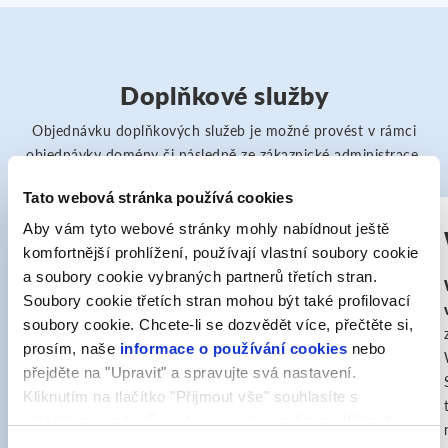
Doplňkové služby
Objednávku doplňkových služeb je možné provést v rámci
objednávky domény či následně ze zákaznické administrace.
Tato webová stránka používá cookies
Akce
Aby vám tyto webové stránky mohly nabídnout ještě
SuperSite
komfortnější prohlížení, používají vlastní soubory cookie
a soubory cookie vybraných partnerů třetích stran.
SuperSite
je jednoduchý intuitivní editor pro
Soubory cookie třetích stran mohou být také profilovací
tvorbu internetových prezentací, pomocí
soubory cookie. Chcete-li se dozvědět více, přečtěte si,
kterého si můžete snadno vytvořit vlastní blog
prosím, naše
informace o používání cookies
nebo
nebo webovou stránku bez potřeby znalostí
přejděte na "Upravit" a spravujte svá nastavení.
pojmů či programování. Se SuperSite
Kliknutím na tlačítko "Přijmout vše" souhlasíte s
Professional
máte možnost vytvořit si také
ukládáním souborů cookie ve svém zařízení. Kliknutím
vlastní online obchod. Díky uživatelsky
na tlačítko "Odmítnout" souhlasíte s ukládáním pouze