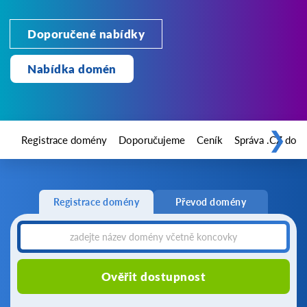
Doporučené nabídky
Nabídka domén
❯
Registrace domény
Doporučujeme
Ceník
Správa .CZ dom
Registrace domény
Převod domény
Ověřit dostupnost