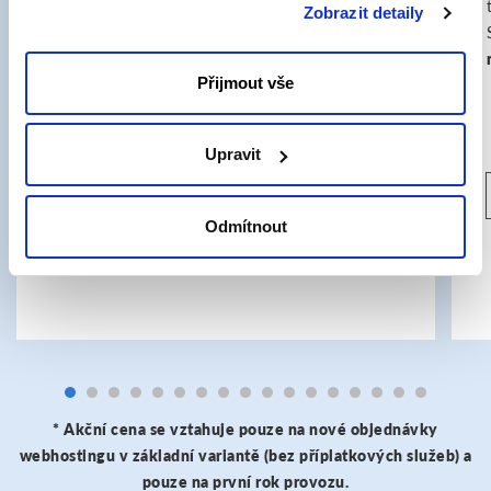
přívětivému editoru si můžete spravovat svůj
Zobrazit detaily
nezbytných souborů cookie.
obsah sami, a to jak z počítače, tak z mobilního
zařízení.
Přijmout vše
od 39,- Kč/měsíc*
od 47,19 Kč/měsíc s DPH
Upravit
Více informací
Odmítnout
* Akční cena se vztahuje pouze na nové objednávky
webhostingu v základní variantě (bez příplatkových služeb) a
pouze na první rok provozu.