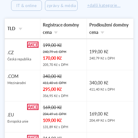
+další kategorie...
IT & online
zprávy & média
Registrace domény
Prodloužení domény
TLD
cena
cena
AKCE
199,00 Kč
199,00 Kč
240,79 vč. DPH
.CZ
170,00 Kč
240,79 Kč s DPH
Česká republika
205,70 Kč s DPH
OBLÍBENÉ
.COM
340,00 Kč
340,00 Kč
Mezinárodní
411,40 vč. DPH
295,00 Kč
411,40 Kč s DPH
356,95 Kč s DPH
AKCE
169,00 Kč
169,00 Kč
204,49 vč. DPH
.EU
109,00 Kč
204,49 Kč s DPH
Evropská unie
131,89 Kč s DPH