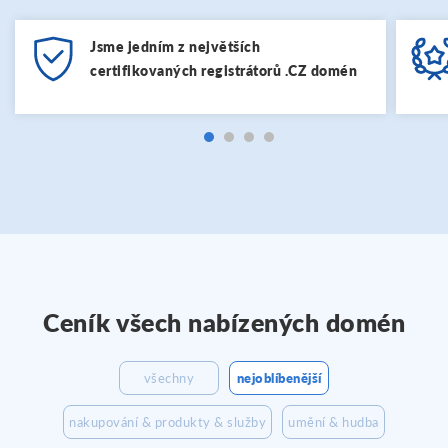
Jsme jedním z největších
certifikovaných registrátorů .CZ domén
Ceník všech nabízených domén
všechny
nejoblíbenější
nakupování & produkty & služby
umění & hudba