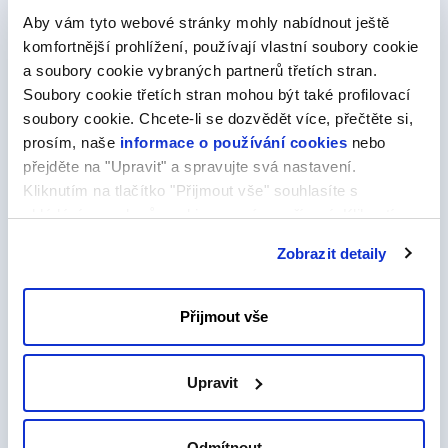
Aby vám tyto webové stránky mohly nabídnout ještě
komfortnější prohlížení, používají vlastní soubory cookie
PROMO
a soubory cookie vybraných partnerů třetích stran.
Doména .TECH
Soubory cookie třetích stran mohou být také profilovací
soubory cookie. Chcete-li se dozvědět více, přečtěte si,
prosím, naše
informace o používání cookies
nebo
1750,00 Kč
přejděte na "Upravit" a spravujte svá nastavení.
79,00 Kč
Kliknutím na tlačítko "Přijmout vše" souhlasíte s
/rok
ukládáním souborů cookie ve svém zařízení. Kliknutím
na tlačítko "Odmítnout" souhlasíte s ukládáním pouze
Ušetříte:
Objednat se slevou
Zobrazit detaily
nezbytných souborů cookie.
1671,00 Kč
Přijmout vše
PROMO
Doména .FUN
Upravit
1050,00 Kč
Odmítnout