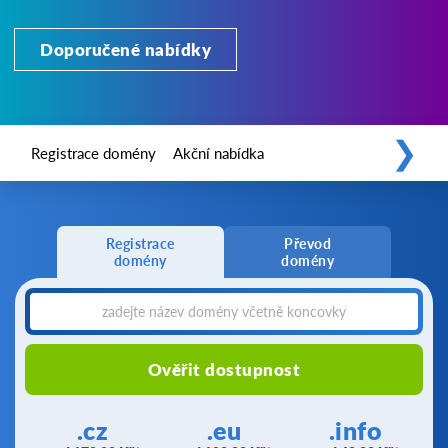
Doporučené nabídky
❯
Registrace domény
Akční nabídka
Registrace
Převod
domény
domény
Ověřit dostupnost
.cz
.eu
.info