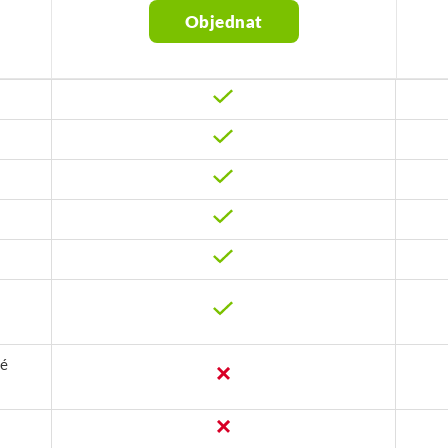
Objednat
lé