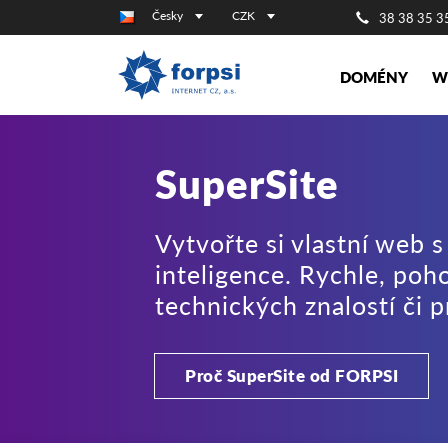
Česky
CZK
38 38 35 3
DOMÉNY
W
SuperSite
Vytvořte si vlastní web
inteligence. Rychle, poh
technických znalostí či 
Proč SuperSite od FORPSI