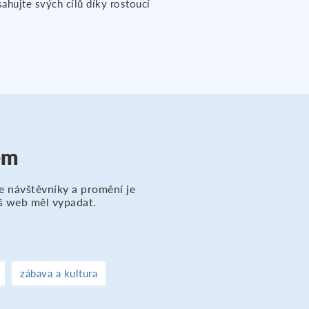
sahujte svých cílů díky rostoucí
em
e návštěvníky a promění je
áš web měl vypadat.
zábava a kultura