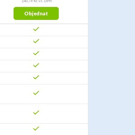
240,79 Kč vč. DPH
Objednat