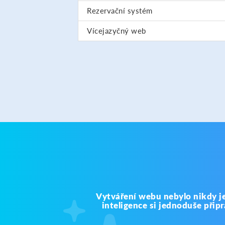
Rezervační systém
Vícejazyčný web
Vytváření webu nebylo nikdy je
inteligence si jednoduše přip