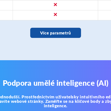
Více parametrů
Podpora umělé inteligence (AI)
dnodušší. Prostřednictvím uživatelsky intuitivního ed
ravíte webové stránky. Zaměřte se na klíčové body a zb
inteligence.