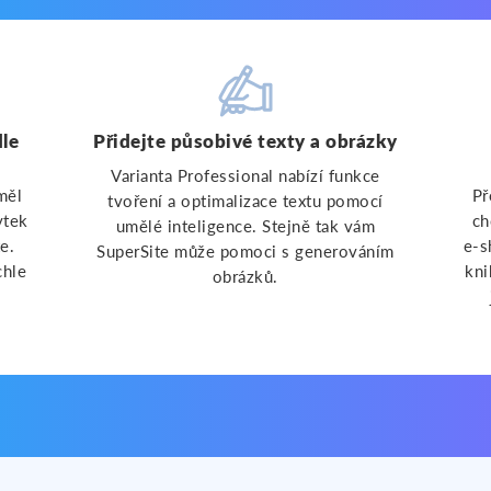
dle
Přidejte působivé texty a obrázky
Varianta Professional nabízí funkce
měl
Př
tvoření a optimalizace textu pomocí
ytek
ch
umělé inteligence. Stejně tak vám
e.
e-s
SuperSite může pomoci s generováním
chle
kni
obrázků.