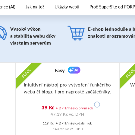
ence (AI)
Jak na to?
Ukázky webů
Proč SuperSite od FORP
Vysoký výkon
E-shop jednoduše a 
a stabilita webu díky
znalosti programová
vlastním serverům
Easy
SLEVA
SLEV
Intuitivní nástroj pro vytvoření funkčního
We
webu či blogu i pro naprosté začátečníky.
39 Kč
+ DPH/měsíc/první rok
47,19 Kč vč. DPH
119 Kč
+ DPH/měsíc/další rok
143,99 Kč vč. DPH