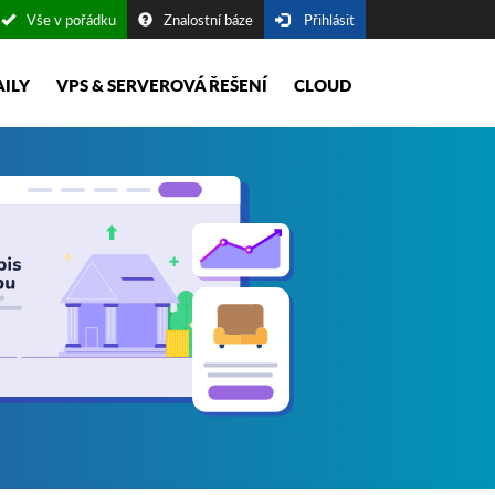
Vše v pořádku
Znalostní báze
Přihlásit
AILY
VPS & SERVEROVÁ ŘEŠENÍ
CLOUD