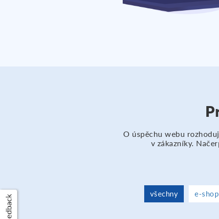
P
O úspěchu webu rozhoduje 
v zákazníky. Načer
všechny
e-shop