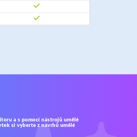
itoru a s pomocí nástrojů umělé
ytek si vyberte z návrhů umělé