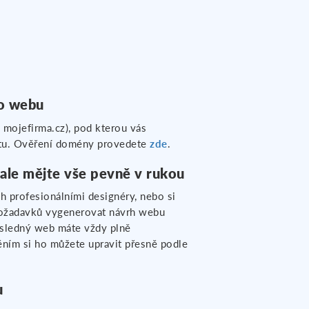
o webu
. mojefirma.cz), pod kterou vás
netu. Ověření domény provedete
zde
.
 ale mějte vše pevně v rukou
h profesionálními designéry, nebo si
 požadavků vygenerovat návrh webu
ýsledný web máte vždy plně
ěním si ho můžete upravit přesně podle
u