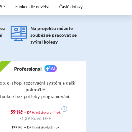
SI?
Funkce dle odvětví
Časté dotazy
bez
Na projektu můžete
ní
souběžně pracovat se
svými kolegy
Professional
A
b, e-shop, rezervační systém a další
pokročilé
funkce bez potřeby programování.
59 Kč
+ DPH/měsíc/první rok
71,39 Kč vč. DPH
199 Kč
+ DPH/měsíc/další rok