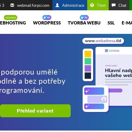
5 3
webmail.forpsi.com
Administrace
Tiket
Chat
EBHOSTING
WORDPRESS
TVORBA WEBU
SSL
E-M
 s podporou umělé
odlně a bez potřeby
programování.
Přehled variant