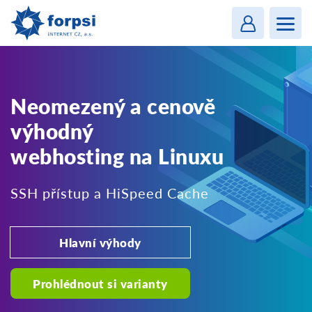
Login
MENU
Neomezený a cenově
výhodný
webhosting na Linuxu
SSH přístup a HiSpeed Cache
Hlavní výhody
Prohlédnout si varianty