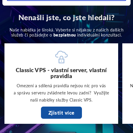
Nenašli jste, co jste hledali?
Naše nabídka je široká. Vyberte si nějakou z našich dalších
služeb či požádejte o
bezplatnou
individuální konzultaci.
Classic VPS - vlastní server, vlastní
pravidla
Omezení a sdílená pravidla nejsou nic pro vás
N
a správu serveru zvládnete levou zadní? Využijte
naší nabídky služby Classic VPS.
Zjistit více