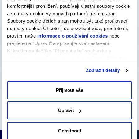
komfortnější prohlížení, používají vlastní soubory cookie
Objednávku doplňkových služeb lze provést v rámci
objednávky webhostingu či následně ze zákaznické
a soubory cookie vybraných partnerů třetích stran.
administrace.
Soubory cookie třetích stran mohou být také profilovací
soubory cookie. Chcete-li se dozvědět více, přečtěte si,
prosím, naše
informace o používání cookies
nebo
Webhosting
přejděte na "Upravit" a spravujte svá nastavení.
Kliknutím na tlačítko "Přijmout vše" souhlasíte s
ukládáním souborů cookie ve svém zařízení. Kliknutím
E-maily
na tlačítko "Odmítnout" souhlasíte s ukládáním pouze
Zobrazit detaily
nezbytných souborů cookie.
Ostatní služby
Přijmout vše
Více o doplňkových službách
Upravit
Odmítnout