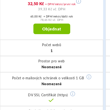
32,50 Kč
+ DPH/měsíc/první rok
39,33 Kč vč. DPH
65,00 Kč + DPH/měsíc/další rok
78,65 Kč vč. DPH
Objednat
Počet webů
1
Prostor pro web
Neomezeně
Počet e-mailových schránek o velikosti 1 GB
Neomezeně
DV SSL Certifikát (https)