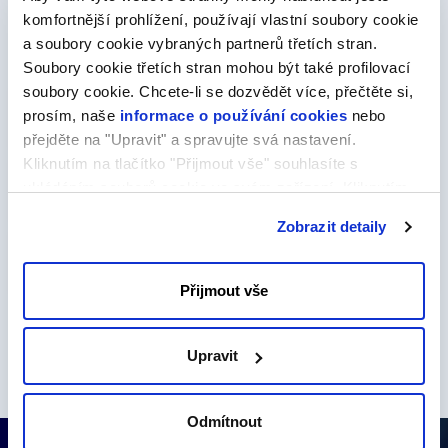
komfortnější prohlížení, používají vlastní soubory cookie
Objednávku doplňkových služeb lze provést v rámci
objednávky webhostingu či následně ze zákaznické
a soubory cookie vybraných partnerů třetích stran.
administrace.
Soubory cookie třetích stran mohou být také profilovací
soubory cookie. Chcete-li se dozvědět více, přečtěte si,
prosím, naše
informace o používání cookies
nebo
Webhosting
přejděte na "Upravit" a spravujte svá nastavení.
Kliknutím na tlačítko "Přijmout vše" souhlasíte s
ukládáním souborů cookie ve svém zařízení. Kliknutím
E-maily
na tlačítko "Odmítnout" souhlasíte s ukládáním pouze
Zobrazit detaily
nezbytných souborů cookie.
Ostatní služby
Přijmout vše
Více o doplňkových službách
Upravit
Odmítnout