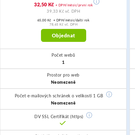
32,50 Kč
+ DPH/měsíc/první rok
39,33 Kč vč. DPH
65,00 Kč + DPH/měsíc/další rok
78,65 Kč vč. DPH
Objednat
Počet webů
1
Prostor pro web
Neomezeně
Počet e-mailových schránek o velikosti 1 GB
Neomezeně
DV SSL Certifikát (https)