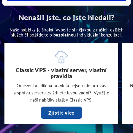
Nenašli jste, co jste hledali?
Naše nabídka je široká. Vyberte si nějakou z našich dalších
služeb či požádejte o
bezplatnou
individuální konzultaci.
Classic VPS - vlastní server, vlastní
pravidla
Omezení a sdílená pravidla nejsou nic pro vás
N
a správu serveru zvládnete levou zadní? Využijte
naší nabídky služby Classic VPS.
Zjistit více