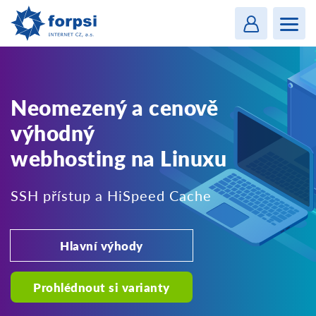
Login
MENU
Neomezený a cenově
výhodný
webhosting na Linuxu
SSH přístup a HiSpeed Cache
Hlavní výhody
Prohlédnout si varianty