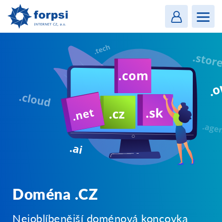
Login
MENU
Doména .CZ
Nejoblíbenější doménová koncovka