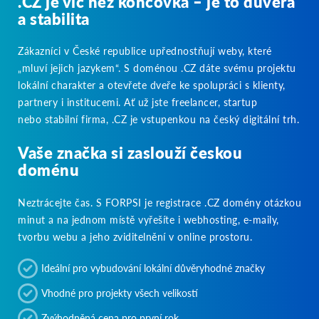
.CZ je víc než koncovka – je to důvěra
a stabilita
Zákazníci v České republice upřednostňují weby, které
„mluví jejich jazykem“. S doménou .CZ dáte svému projektu
lokální charakter a otevřete dveře ke spolupráci s klienty,
partnery i institucemi. Ať už jste freelancer, startup
nebo stabilní firma, .CZ je vstupenkou na český digitální trh.
Vaše značka si zaslouží českou
doménu
Neztrácejte čas. S FORPSI je registrace .CZ domény otázkou
minut a na jednom místě vyřešíte i webhosting, e-maily,
tvorbu webu a jeho zviditelnění v online prostoru.
Ideální pro vybudování lokální důvěryhodné značky
Vhodné pro projekty všech velikostí
Zvýhodněná cena pro první rok