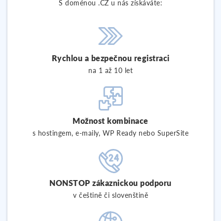
S doménou .CZ u nás získáváte:
Rychlou a bezpečnou registraci
na 1 až 10 let
Možnost kombinace
s hostingem, e-maily, WP Ready nebo SuperSite
NONSTOP zákaznickou podporu
v češtině či slovenštině