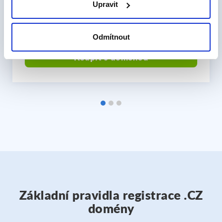
za měsíc
Upravit
Více informací
Odmítnout
Koupit s doménou
Základní pravidla registrace .CZ
domény