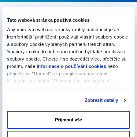
Tato webová stránka používá cookies
S FORPSI je .CZ jednoduchá
Aby vám tyto webové stránky mohly nabídnout ještě
a výhodná volba
komfortnější prohlížení, používají vlastní soubory cookie
a soubory cookie vybraných partnerů třetích stran.
Potřebujete rychle spustit web, e-mail nebo online prezentaci?
Soubory cookie třetích stran mohou být také profilovací
U nás to zvládnete během pár minut. Vyberte si .CZ doménu
soubory cookie. Chcete-li se dozvědět více, přečtěte si,
a propojte ji s našimi službami pro snadný start:
prosím, naše
informace o používání cookies
nebo
přejděte na "Upravit" a spravujte svá nastavení.
Kliknutím na tlačítko "Přijmout vše" souhlasíte s
ukládáním souborů cookie ve svém zařízení. Kliknutím
na tlačítko "Odmítnout" souhlasíte s ukládáním pouze
Zobrazit detaily
nezbytných souborů cookie.
SuperSite
tvorba webu pomocí intuitivního editoru
Přijmout vše
39,00 Kč
od