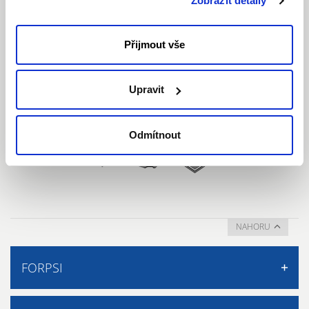
Zobrazit detaily
nezbytných souborů cookie.
Přijmout vše
Upravit
Odmítnout
NAHORU
FORPSI