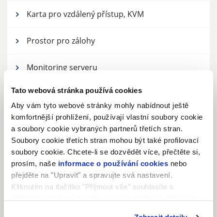
Karta pro vzdálený přístup, KVM
Prostor pro zálohy
Monitoring serveru
Tato webová stránka používá cookies
Hardwarový firewall
Aby vám tyto webové stránky mohly nabídnout ještě
komfortnější prohlížení, používají vlastní soubory cookie
Switch pro infrastrukturu
a soubory cookie vybraných partnerů třetích stran.
Soubory cookie třetích stran mohou být také profilovací
SSL certifikáty
soubory cookie. Chcete-li se dozvědět více, přečtěte si,
prosím, naše
informace o používání cookies
nebo
Datacentrum
přejděte na "Upravit" a spravujte svá nastavení.
Kliknutím na tlačítko "Přijmout vše" souhlasíte s
ukládáním souborů cookie ve svém zařízení. Kliknutím
na tlačítko "Odmítnout" souhlasíte s ukládáním pouze