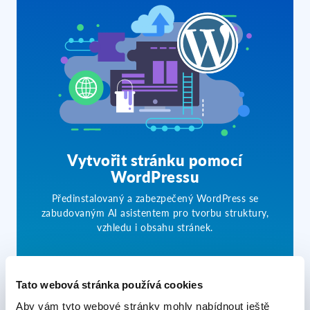
Vytvořit stránku pomocí
WordPressu
Předinstalovaný a zabezpečený WordPress se
zabudovaným AI asistentem pro tvorbu struktury,
vzhledu i obsahu stránek.
60,00 Kč
od
/měsíc za první rok*
Tato webová stránka používá cookies
Více info
Aby vám tyto webové stránky mohly nabídnout ještě