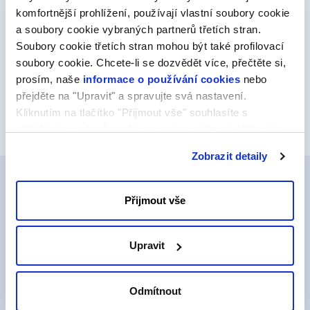
komfortnější prohlížení, používají vlastní soubory cookie
a soubory cookie vybraných partnerů třetích stran.
Soubory cookie třetích stran mohou být také profilovací
soubory cookie. Chcete-li se dozvědět více, přečtěte si,
prosím, naše
informace o používání cookies
nebo
přejděte na "Upravit" a spravujte svá nastavení.
*Ceny jsou uvedeny za první rok registrace a bez DPH.
Kliknutím na tlačítko "Přijmout vše" souhlasíte s
ukládáním souborů cookie ve svém zařízení. Kliknutím
na tlačítko "Odmítnout" souhlasíte s ukládáním pouze
Zobrazit detaily
nezbytných souborů cookie.
Přijmout vše
Proč si vybrat naše služby?
Upravit
Odmítnout