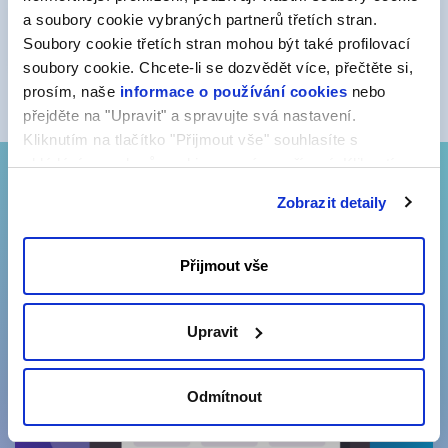
a soubory cookie vybraných partnerů třetích stran.
Více informací
Soubory cookie třetích stran mohou být také profilovací
soubory cookie. Chcete-li se dozvědět více, přečtěte si,
prosím, naše
informace o používání cookies
nebo
přejděte na "Upravit" a spravujte svá nastavení.
Kliknutím na tlačítko "Přijmout vše" souhlasíte s
ukládáním souborů cookie ve svém zařízení. Kliknutím
na tlačítko "Odmítnout" souhlasíte s ukládáním pouze
Zobrazit detaily
nezbytných souborů cookie.
Přijmout vše
Upravit
Odmítnout