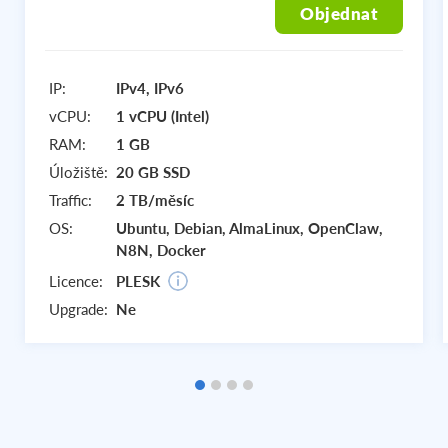
Objednat
IP:
IPv4, IPv6
vCPU:
1 vCPU (Intel)
RAM:
1 GB
Úložiště:
20 GB SSD
Traffic:
2 TB/měsíc
OS:
Ubuntu, Debian, AlmaLinux, OpenClaw,
N8N, Docker
Licence:
PLESK
Upgrade:
Ne