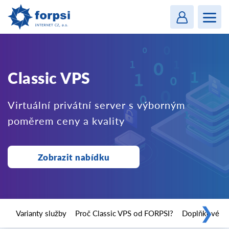
Login
MENU
Classic VPS
Virtuální privátní server s výborným
poměrem ceny a kvality
Zobrazit nabídku
❯
Varianty služby
Proč Classic VPS od FORPSI?
Doplňkové sl