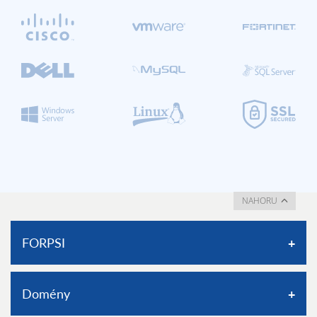
NAHORU
FORPSI
O nás
Domény
Certifikace