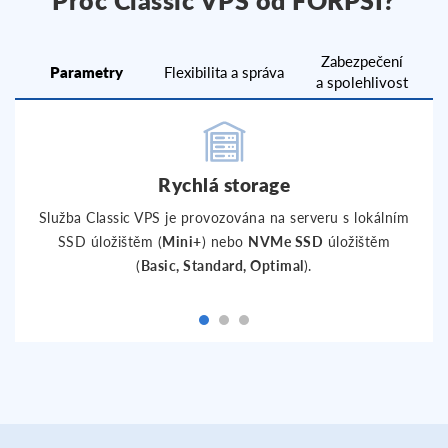
Proč Classic VPS od FORPSI?
Zabezpečení
Parametry
Flexibilita a správa
a spolehlivost
Rychlá storage
Služba Classic VPS je provozována na serveru s lokálním
SSD úložištěm (
Mini+
) nebo
NVMe SSD
úložištěm
(
Basic, Standard, Optimal
).