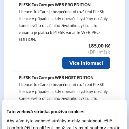
PLESK TuxCare pro WEB PRO EDITION
Licence TuxCare je bezpečnostní rozšíření PLESK
licence v případech, kdy operační systémy dosáhly
konce svého oficiálního životního cyklu. Tato
varianta je platná k PLESK variantě WEB PRO
EDITION.
185,00 Kč
+DPH/měsíc
Více informací
PLESK TuxCare pro WEB HOST EDITION
Licence TuxCare je bezpečnostní rozšíření PLESK
licence v případech, kdy operační systémy dosáhly
konce svého oficiálního životního cyklu. Tato
varianta je platná k PLESK variantě WEB HOST
Tato webová stránka používá cookies
EDITION.
385,00 Kč
Aby vám tyto webové stránky mohly nabídnout ještě
+DPH/měsíc
komfortnější prohlížení, používají vlastní soubory cookie