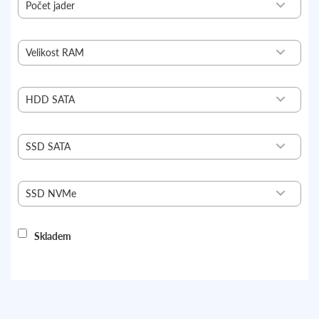
Počet jader
4
10
Velikost RAM
16
128
HDD SATA
bez HDD
4 TB
SSD SATA
bez SSD
960 GB
SSD NVMe
bez NVMe
500 GB
Skladem