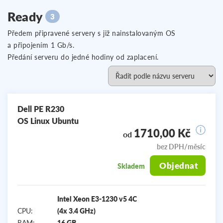
Ready
3
Předem připravené servery s již nainstalovaným OS
a připojením 1 Gb/s.
Předání serveru do jedné hodiny od zaplacení.
Dell PE R230
OS Linux Ubuntu
1710,00 Kč
od
bez DPH/měsíc
Objednat
Skladem
Intel Xeon E3-1230 v5 4C
CPU:
(4x 3.4 GHz)
RAM:
16 GB