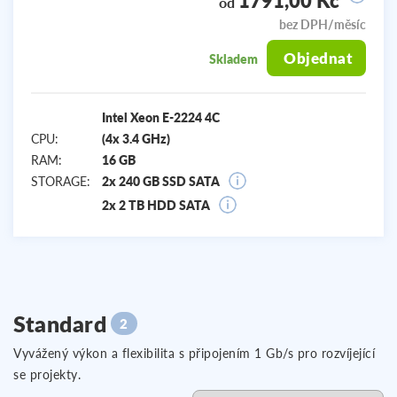
1791,00 Kč
od
bez DPH/měsíc
Objednat
Skladem
Intel Xeon E-2224 4C
CPU:
(4x 3.4 GHz)
RAM:
16 GB
STORAGE:
2x 240 GB SSD SATA
2x 2 TB HDD SATA
Standard
2
Vyvážený výkon a flexibilita s připojením 1 Gb/s pro rozvíjející
se projekty.