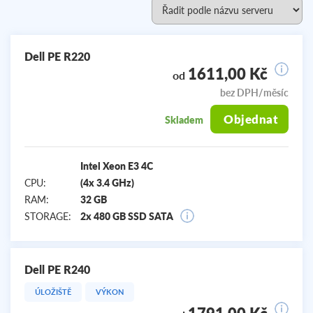
Dell PE R220
1611,00 Kč
od
bez DPH/měsíc
Objednat
Skladem
Intel Xeon E3 4C
CPU:
(4x 3.4 GHz)
RAM:
32 GB
STORAGE:
2x 480 GB SSD SATA
Dell PE R240
ÚLOŽIŠTĚ
VÝKON