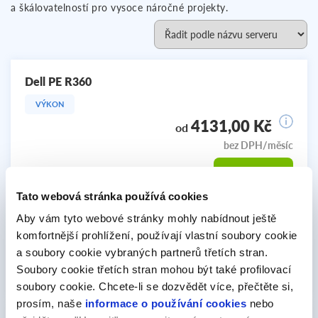
a škálovatelností pro vysoce náročné projekty.
Dell PE R360
VÝKON
4131,00 Kč
od
bez DPH/měsíc
Objednat
Skladem
Tato webová stránka používá cookies
Aby vám tyto webové stránky mohly nabídnout ještě
Intel Xeon 6369P 8C
komfortnější prohlížení, používají vlastní soubory cookie
CPU:
(8x 3.3 GHz)
a soubory cookie vybraných partnerů třetích stran.
RAM:
64 GB
Soubory cookie třetích stran mohou být také profilovací
STORAGE:
2x 960 GB SSD SATA
soubory cookie. Chcete-li se dozvědět více, přečtěte si,
prosím, naše
informace o používání cookies
nebo