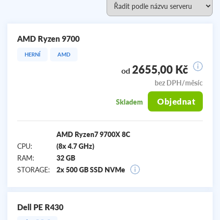
AMD Ryzen 9700
HERNÍ
AMD
2655,00 Kč
od
bez DPH/měsíc
Objednat
Skladem
AMD Ryzen7 9700X 8C
CPU:
(8x 4.7 GHz)
RAM:
32 GB
STORAGE:
2x 500 GB SSD NVMe
Dell PE R430