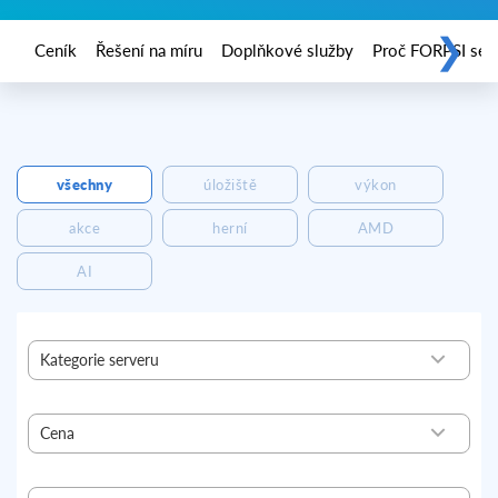
❯
Ceník
Řešení na míru
Doplňkové služby
Proč FORPSI ser
všechny
úložiště
výkon
akce
herní
AMD
AI
Kategorie serveru
Ready
Basic
Cena
Standard
Profi
1611,00
4401,00