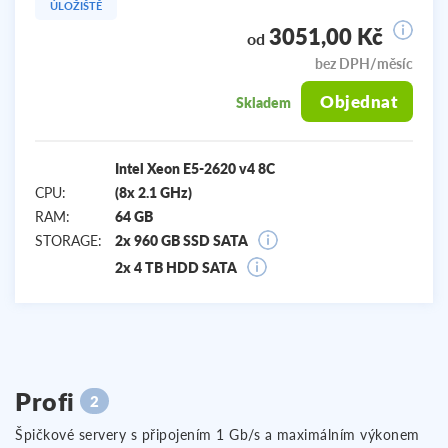
ÚLOŽIŠTĚ
3051,00 Kč
od
bez DPH/měsíc
Objednat
Skladem
Intel Xeon E5-2620 v4 8C
CPU:
(8x 2.1 GHz)
RAM:
64 GB
STORAGE:
2x 960 GB SSD SATA
2x 4 TB HDD SATA
Profi
2
Špičkové servery s připojením 1 Gb/s a maximálním výkonem