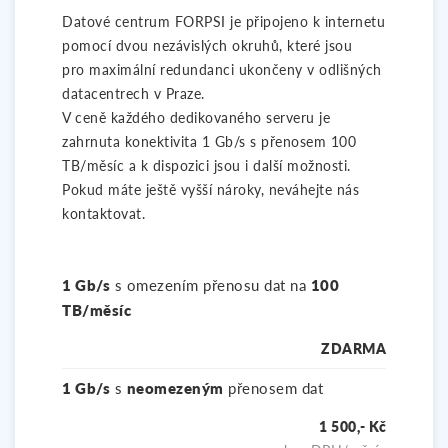
Datové centrum FORPSI je připojeno k internetu
pomocí dvou nezávislých okruhů, které jsou
pro maximální redundanci ukončeny v odlišných
datacentrech v Praze.
V ceně každého dedikovaného serveru je
zahrnuta konektivita 1 Gb/s s přenosem 100
TB/měsíc a k dispozici jsou i další možnosti.
Pokud máte ještě vyšší nároky, neváhejte nás
kontaktovat.
1 Gb/s
s omezením přenosu dat na
100
TB/měsíc
ZDARMA
1 Gb/s
s
neomezeným
přenosem dat
1 500,- Kč