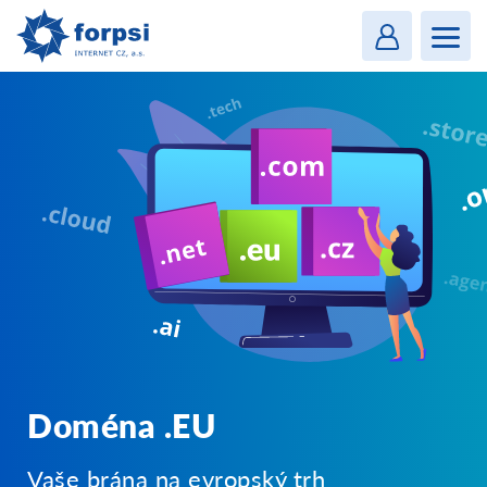
Login
MENU
Doména .EU
Vaše brána na evropský trh