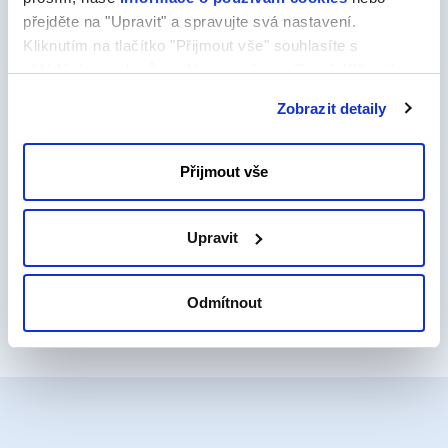
tvorba webu pomocí intuitivního editoru
přejděte na "Upravit" a spravujte svá nastavení.
Kliknutím na tlačítko "Přijmout vše" souhlasíte s
39,00 Kč
od
ukládáním souborů cookie ve svém zařízení. Kliknutím
za měsíc
na tlačítko "Odmítnout" souhlasíte s ukládáním pouze
Zobrazit detaily
nezbytných souborů cookie.
Více informací
Přijmout vše
Koupit s doménou
Upravit
Odmítnout