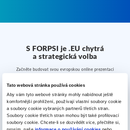
S FORPSI je .EU chytrá
a strategická volba
Začněte budovat svou evropskou online prezentaci
během několika minut. Vyberte si volnou .EU doménu
a propojte ji s našimi službami pro snadný start:
Tato webová stránka používá cookies
Aby vám tyto webové stránky mohly nabídnout ještě
komfortnější prohlížení, používají vlastní soubory cookie
a soubory cookie vybraných partnerů třetích stran.
Soubory cookie třetích stran mohou být také profilovací
soubory cookie. Chcete-li se dozvědět více, přečtěte si,
SuperSite
prosím, naše
informace o používání cookies
nebo