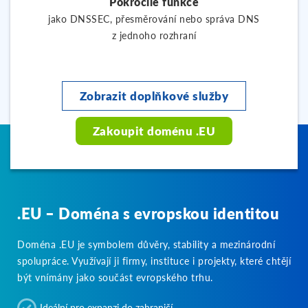
Pokročilé funkce
jako DNSSEC, přesměrování nebo správa DNS
z jednoho rozhraní
Zobrazit doplňkové služby
Zakoupit doménu .EU
.EU – Doména s evropskou identitou
Doména .EU je symbolem důvěry, stability a mezinárodní
spolupráce. Využívají ji firmy, instituce i projekty, které chtějí
být vnímány jako součást evropského trhu.
Ideální pro expanzi do zahraničí