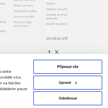
témy
Telefon
Příkon serveru
Nahlásit zneužití
Doplňkové služby
Chraňte se před
Serverovna Ktiš
podvody
álený
Provozní řády
Ostatní kontakty
serveroven
álohy
SOCIÁLNÍ SÍTĚ
Přijmout vše
 cookie
ozvědět více,
Upravit
m na tlačítko
 ukládáním pouze
Odmítnout