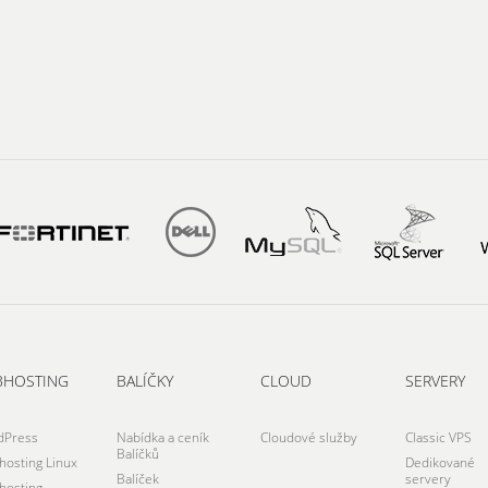
BHOSTING
BALÍČKY
CLOUD
SERVERY
dPress
Nabídka a ceník
Cloudové služby
Classic VPS
Balíčků
osting Linux
Dedikované
Balíček
servery
osting