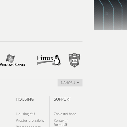
NAHORU
HOUSING
SUPPORT
Housing Ktiš
Znalostní báze
Prostor pro zálohy
Kontaktní
formulář
Rozměr serveru