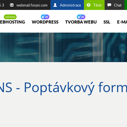
5 3
webmail.forpsi.com
Administrace
Tiket
Chat
EBHOSTING
WORDPRESS
TVORBA WEBU
SSL
E-M
NS - Poptávkový form