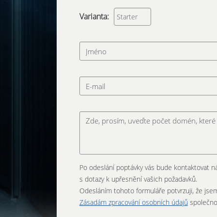
Varianta:
Po odeslání poptávky vás bude kontaktovat ná
s dotazy k upřesnění vašich požadavků.
Odesláním tohoto formuláře potvrzuji, že js
Zásadám zpracování osobních údajů
společnos