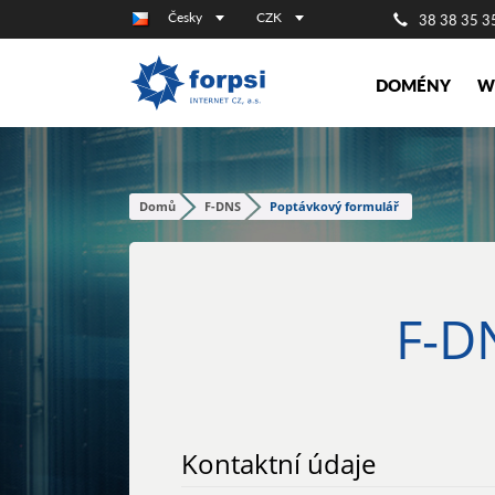
Česky
CZK
38 38 35 3
DOMÉNY
W
Domů
F-DNS
Poptávkový formulář
F-D
Kontaktní údaje