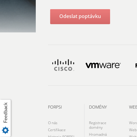
FORPSI
DOMÉNY
WE
O nás
Registrace
Wor
domény
Certifikace
Webh
Hromadná
Historie FORPSI
Webh