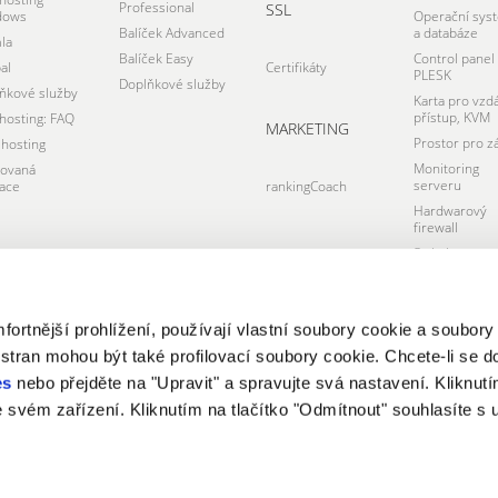
Professional
SSL
dows
Operační sys
Balíček Advanced
a databáze
la
Balíček Easy
Control panel
al
Certifikáty
PLESK
Doplňkové služby
ňkové služby
Karta pro vzd
přístup, KVM
osting: FAQ
MARKETING
Prostor pro z
hosting
Monitoring
tovaná
serveru
ace
rankingCoach
Hardwarový
firewall
Switch pro
infrastrukturu
Datacentrum
rtnější prohlížení, používají vlastní soubory cookie a soubory
 stran mohou být také profilovací soubory cookie. Chcete-li se d
es
nebo přejděte na "Upravit" a spravujte svá nastavení. Kliknutí
e svém zařízení. Kliknutím na tlačítko "Odmítnout" souhlasíte s