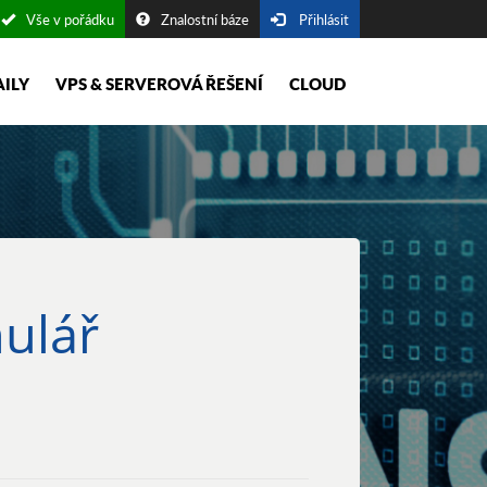
Vše v pořádku
Znalostní báze
Přihlásit
AILY
VPS & SERVEROVÁ ŘEŠENÍ
CLOUD
ulář