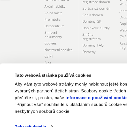
registrace domén
Win
Akční nabídky
Správa .CZ domén
Joom
Volná místa
Ceník domén
Drup
Pro média
Domény .SK
Dopl
Datacentrum
Doplňkové služby
Webh
Smluvní
Změna
dokumenty
CMS 
registrátora
Cookies
Asis
Domény: FAQ
migr
Nastavení cookies
Domény
CSIRT
Blog
NIS2
Tato webová stránka používá cookies
Společenská
odpovědnost
Aby vám tyto webové stránky mohly nabídnout ještě komfo
vybraných partnerů třetích stran. Soubory cookie třetích
přečtěte si, prosím, naše
informace o používání cooki
CERTIFIKÁTY A SLUŽBY
"Přijmout vše" souhlasíte s ukládáním souborů cookie v
nezbytných souborů cookie.
Zobrazit detaily