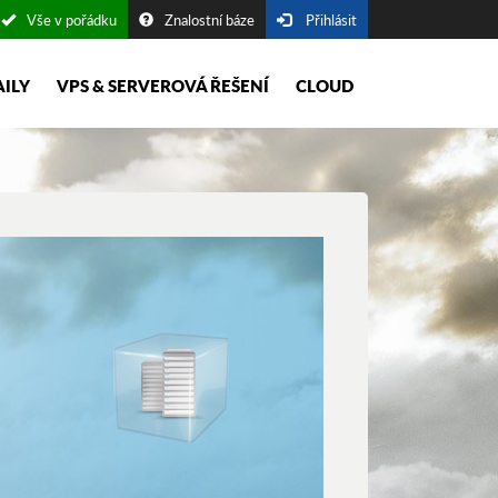
Vše v pořádku
Znalostní báze
Přihlásit
AILY
VPS & SERVEROVÁ ŘEŠENÍ
CLOUD