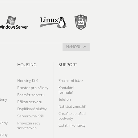
NAHORU
HOUSING
SUPPORT
Housing Ktiš
Znalostní báze
Prostor pro zálohy
Kontaktní
formulář
Rozměr serveru
témy
Telefon
Příkon serveru
Nahlásit zneužití
Doplňkové služby
Chraňte se před
Serverovna Ktiš
podvody
álený
Provozní řády
Ostatní kontakty
serveroven
álohy