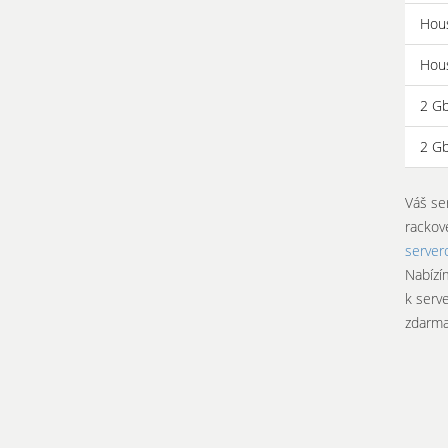
Hous
Hous
2 Gb
2 Gb
Váš se
rackov
server
Nabízí
k serve
zdarma