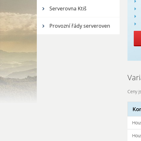
Serverovna Ktiš
Provozní řády serveroven
Var
Ceny j
Kon
Hous
Hous