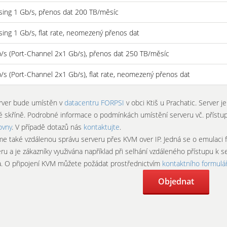
ing 1 Gb/s, přenos dat 200 TB/měsíc
ing 1 Gb/s, flat rate, neomezený přenos dat
/s (Port-Channel 2x1 Gb/s), přenos dat 250 TB/měsíc
/s (Port-Channel 2x1 Gb/s), flat rate, neomezený přenos dat
rver bude umístěn v
datacentru FORPSI
v obci Ktiš u Prachatic. Server j
é skříně. Podrobné informace o podmínkách umístění serveru vč. přístu
ovny
. V případě dotazů nás
kontaktujte
.
me také vzdálenou správu serveru přes KVM over IP. Jedná se o emulaci f
ru a je zákazníky využivána například při selhání vzdáleného přístupu k 
. O připojení KVM můžete požádat prostřednictvím
kontaktního formulá
Objednat