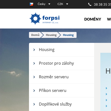
Česky
CZK
38 38 35 3
DOMÉNY
W
Domů
Housing
Housing
Housing
Prostor pro zálohy
H
Rozměr serveru
Příkon serveru
Doplňkové služby