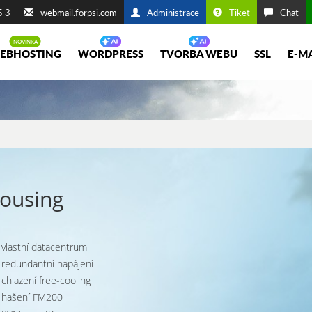
5 3
webmail.forpsi.com
Administrace
Tiket
Chat
EBHOSTING
WORDPRESS
TVORBA WEBU
SSL
E-M
ousing
vlastní datacentrum
redundantní napájení
chlazení free-cooling
hašení FM200