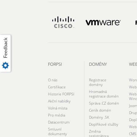
FORPSI
DOMÉNY
WE
O nás
Registrace
Wor
domény
Certifikace
Webh
Hromadná
Historie FORPSI
Webh
registrace domén
Win
Akční nabídky
Správa .CZ domén
Joom
Volná místa
Ceník domén
Drup
Pro média
Domény .SK
Dopl
Datacentrum
Doplňkové služby
Webh
Smluvní
Změna
dokumenty
CMS 
registrátora