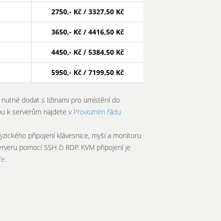
2750,- Kč / 3327,50 Kč
3650,- Kč / 4416,50 Kč
4450,- Kč / 5384,50 Kč
5950,- Kč / 7199,50 Kč
e nutné dodat s ližinami pro umístění do
pu k serverům najdete v
Provozním řádu
yzického připojení klávesnice, myši a monitoru
serveru pomocí SSH či RDP. KVM připojení je
ře
.