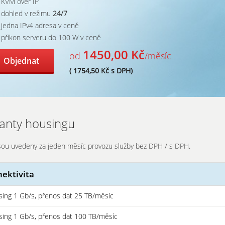
KVM over IP
dohled v režimu
24/7
jedna IPv4 adresa v ceně
příkon serveru do 100 W v ceně
1450,00 Kč
od
/měsíc
Objednat
(
1754,50 Kč s DPH)
ianty housingu
sou uvedeny za jeden měsíc provozu služby bez DPH / s DPH.
ektivita
ing 1 Gb/s, přenos dat 25 TB/měsíc
ing 1 Gb/s, přenos dat 100 TB/měsíc