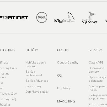
BHOSTING
BALÍČKY
CLOUD
SERVERY
dPress
Nabídka a ceník
Cloudové služby
Classic VPS
Balíčků
osting Linux
Dedikované
Balíček
servery
osting
Professional
SSL
dows
Operační sys
Balíček Advanced
a databáze
la
Balíček Easy
Control panel
al
Certifikáty
PLESK
Doplňkové služby
ňkové služby
Karta pro vzd
přístup, KVM
osting: FAQ
MARKETING
Prostor pro z
hosting