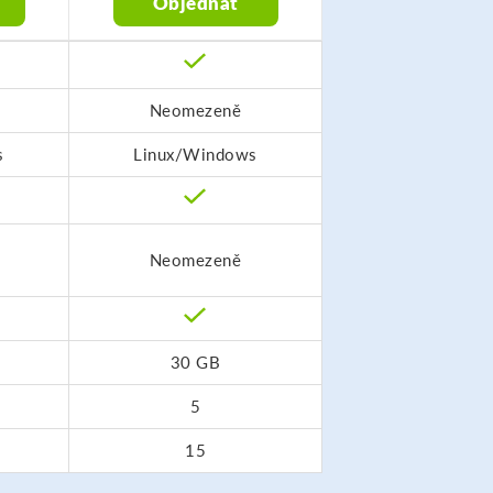
Objednat
Neomezeně
s
Linux/Windows
Neomezeně
30 GB
5
15