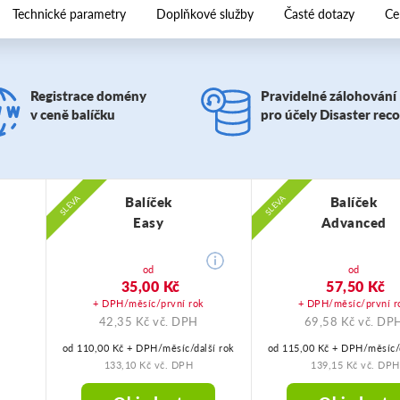
Technické parametry
Doplňkové služby
Časté dotazy
Ce
Registrace domény
Pravidelné zálohování
v ceně balíčku
pro účely Disaster rec
SLEVA
SLEVA
Balíček
Balíček
Easy
Advanced
od
od
35,00 Kč
57,50 Kč
+ DPH/měsíc/první rok
+ DPH/měsíc/první r
42,35 Kč vč. DPH
69,58 Kč vč. DP
od 110,00 Kč + DPH/měsíc/další rok
od 115,00 Kč + DPH/měsíc/d
133,10 Kč vč. DPH
139,15 Kč vč. DPH