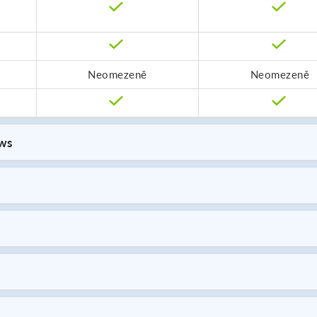
Neomezeně
Neomezeně
ws