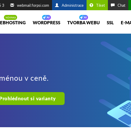
5 3
webmail.forpsi.com
Administrace
Tiket
Chat
EBHOSTING
WORDPRESS
TVORBA WEBU
SSL
E-M
oménou v ceně.
Prohlédnout si varianty