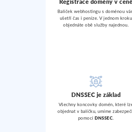
Registrace domény v cen
Balíček webhostingu s doménou v
ušetří čas i peníze. V jednom krok
objednáte obě služby najednou.
DNSSEC je základ
Všechny koncovky domén, které lz
objednat v balíčku, umíme zabezpeč
pomocí
DNSSEC
.