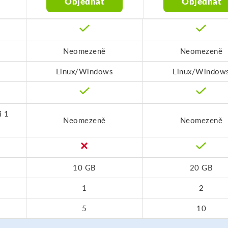
Objednat
Objednat
Neomezeně
Neomezeně
Linux/Windows
Linux/Window
i 1
Neomezeně
Neomezeně
10 GB
20 GB
1
2
5
10