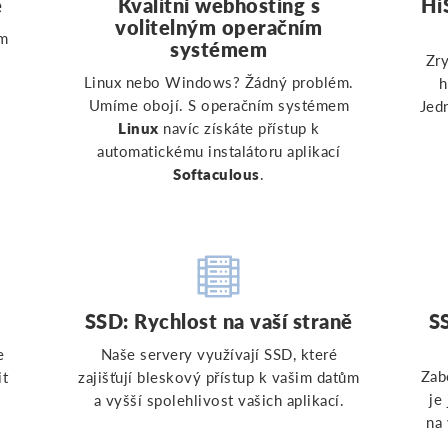
ě
Kvalitní webhosting s
Hi
volitelným operačním
ám
systémem
Zry
u
Linux nebo Windows? Žádný problém.
h
Umíme obojí. S operačním systémem
Jed
Linux
navíc získáte přístup k
automatickému instalátoru aplikací
Softaculous
.
SSD: Rychlost na vaší straně
S
e
Naše servery využívají SSD, které
Zab
it
zajišťují bleskový přístup k vašim datům
je
a vyšší spolehlivost vašich aplikací.
na