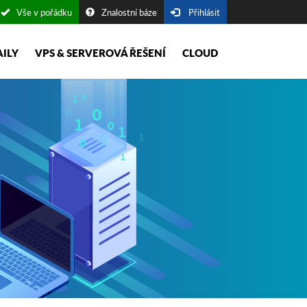
Vše v pořádku
Znalostní báze
Přihlásit
AILY
VPS & SERVEROVÁ ŘEŠENÍ
CLOUD