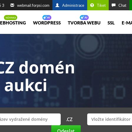
5 3
webmail.forpsi.com
Administrace
Tiket
Chat
EBHOSTING
WORDPRESS
TVORBA WEBU
SSL
E-M
.CZ domén
 aukci
.CZ
Odeslat