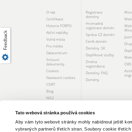
O nás
Registrace
Wor
domény
Certifikace
Webh
Hromadná
Historie FORPSI
Webh
registrace domén
Win
Akční nabídky
Správa .CZ domén
Joom
Volná místa
Ceník domén
Drup
Pro média
Domény .SK
Dopl
Datacentrum
Doplňkové služby
Webh
Smluvní
Změna
dokumenty
CMS 
registrátora
Cookies
Asis
Domény: FAQ
migr
Nastavení cookies
Domény
CSIRT
Blog
NIS2
Společenská
odpovědnost
Tato webová stránka používá cookies
Aby vám tyto webové stránky mohly nabídnout ještě komfo
CERTIFIKÁTY A SLUŽBY
vybraných partnerů třetích stran. Soubory cookie třetích