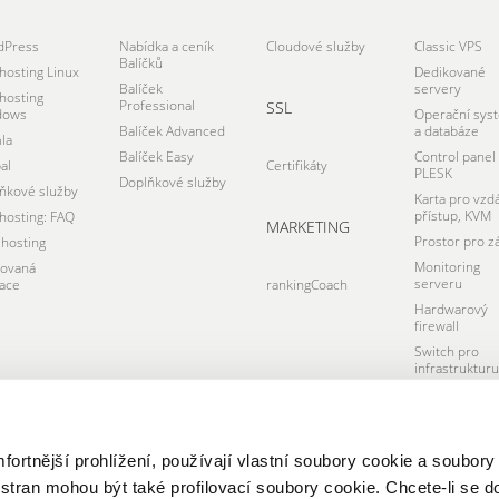
dPress
Nabídka a ceník
Cloudové služby
Classic VPS
Balíčků
osting Linux
Dedikované
Balíček
servery
osting
Professional
SSL
dows
Operační sys
Balíček Advanced
a databáze
la
Balíček Easy
Control panel
al
Certifikáty
PLESK
Doplňkové služby
ňkové služby
Karta pro vzd
přístup, KVM
osting: FAQ
MARKETING
Prostor pro z
hosting
Monitoring
tovaná
serveru
ace
rankingCoach
Hardwarový
firewall
Switch pro
infrastrukturu
Datacentrum
rtnější prohlížení, používají vlastní soubory cookie a soubory
 stran mohou být také profilovací soubory cookie. Chcete-li se d