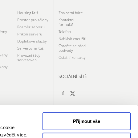
Housing Ktiš
Znalostní báze
Prostor pro zálohy
Kontaktní
formulář
Rozměr serveru
témy
Telefon
Příkon serveru
Nahlásit zneužití
Doplňkové služby
Chraňte se před
Serverovna Ktiš
podvody
álený
Provozní řády
Ostatní kontakty
serveroven
álohy
SOCIÁLNÍ SÍTĚ
Přijmout vše
 cookie
ozvědět více,