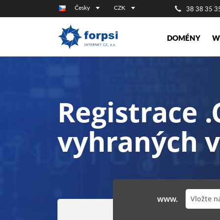
Česky
CZK
38 38 35 3
DOMÉNY
W
Registrace 
vyhraných v
www.