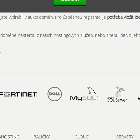
jste vydražili v aukci domén. Pro úspěšnou registraci je
potřeba vložit id
k doméně některou z našich hostingových služeb, nebo sitebuilder, s je
h.
BHOSTING
BALÍČKY
CLOUD
SERVERY