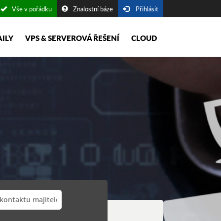
Vše v pořádku
Znalostní báze
Přihlásit
AILY
VPS & SERVEROVÁ ŘEŠENÍ
CLOUD