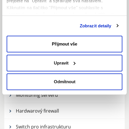
přejděte na "Upravit" a spravujte svá nastavení.
Kliknutím na tlačítko "Přijmout vše" souhlasíte s
ukládáním souborů cookie ve svém zařízení. Kliknutím
Dedikované Servery
na tlačítko "Odmítnout" souhlasíte s ukládáním pouze
Zobrazit detaily
nezbytných souborů cookie.
Operační systémy a databáze
Přijmout vše
Control panel - PLESK
Karta pro vzdálený přístup, KVM
Upravit
Prostor pro zálohy
Odmítnout
Monitoring serveru
Hardwarový firewall
Switch pro infrastrukturu