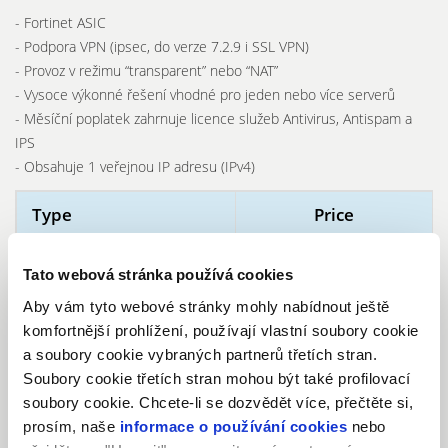
- Fortinet ASIC
- Podpora VPN (ipsec, do verze 7.2.9 i SSL VPN)
- Provoz v režimu “transparent” nebo “NAT”
- Vysoce výkonné řešení vhodné pro jeden nebo více serverů
- Měsíční poplatek zahrnuje licence služeb Antivirus, Antispam a
IPS
- Obsahuje 1 veřejnou IP adresu (IPv4)
Type
Price
Netgate 1100
500,- Kč / 605,- Kč
Tato webová stránka používá cookies
Fortigate 40F bez licence
1 100,- Kč / 1 331,- Kč
Aby vám tyto webové stránky mohly nabídnout ještě
komfortnější prohlížení, používají vlastní soubory cookie
Fortigate 60F bez licence
1 400,- Kč / 1 694,- Kč
a soubory cookie vybraných partnerů třetích stran.
Soubory cookie třetích stran mohou být také profilovací
Fortigate 40F s UTP licencí
1 400,- Kč / 1 694,- Kč
soubory cookie. Chcete-li se dozvědět více, přečtěte si,
Fortigate 60F s UTP licencí
1 900,- Kč / 2 299,- Kč
prosím, naše
informace o používání cookies
nebo