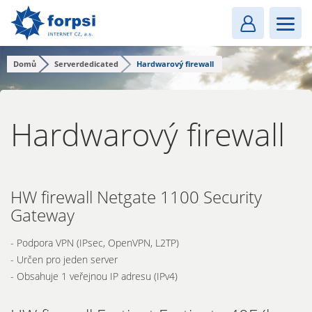
Login
MENU
Domů
Serverdedicated
Hardwarový firewall
Hardwarový firewall
HW firewall Netgate 1100 Security
Gateway
- Podpora VPN (IPsec, OpenVPN, L2TP)
- Určen pro jeden server
- Obsahuje 1 veřejnou IP adresu (IPv4)