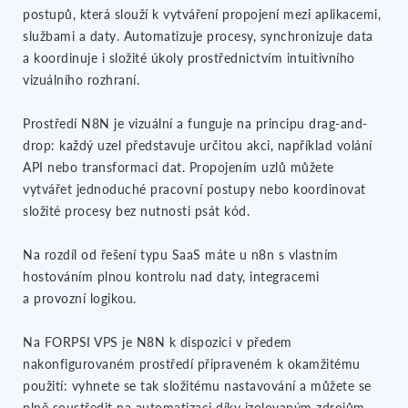
postupů, která slouží k vytváření propojení mezi aplikacemi,
službami a daty. Automatizuje procesy, synchronizuje data
a koordinuje i složité úkoly prostřednictvím intuitivního
vizuálního rozhraní.
Prostředí N8N je vizuální a funguje na principu drag-and-
drop: každý uzel představuje určitou akci, například volání
API nebo transformaci dat. Propojením uzlů můžete
vytvářet jednoduché pracovní postupy nebo koordinovat
složité procesy bez nutnosti psát kód.
Na rozdíl od řešení typu SaaS máte u n8n s vlastním
hostováním plnou kontrolu nad daty, integracemi
a provozní logikou.
Na FORPSI VPS je N8N k dispozici v předem
nakonfigurovaném prostředí připraveném k okamžitému
použití: vyhnete se tak složitému nastavování a můžete se
plně soustředit na automatizaci díky izolovaným zdrojům