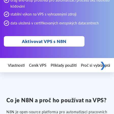
drag-and-drop prostředí pro automatizaci procesů bez nutnosti
kódování
stabilní výkon na VPS s vyhrazenými zdroji
data uložená v certifikovaných evropských datacentrech
Aktivovat VPS s N8N
❯
Vlastnosti
Ceník VPS
Příklady použití
Proč si vybrat právě
Co je N8N a proč ho používat na VPS?
N8N je open-source platforma pro automatizaci pracovních