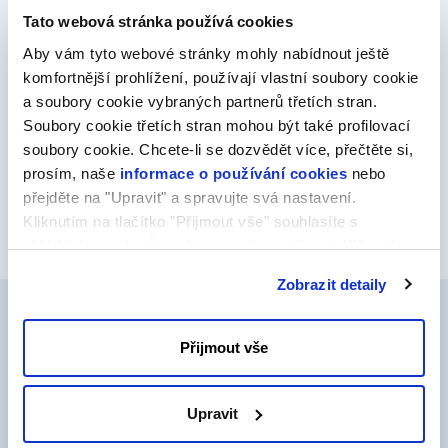
Automatizujte procesy a složité pracovní
Tato webová stránka používá cookies
postupy
Aby vám tyto webové stránky mohly nabídnout ještě
Vytvářejte pracovní postupy s pomocí triggerů,
komfortnější prohlížení, používají vlastní soubory cookie
podmínek a událostí, kterými můžete automaticky
a soubory cookie vybraných partnerů třetích stran.
spravovat opakující se úkoly a koordinovat vícestupňové
Soubory cookie třetích stran mohou být také profilovací
procesy.
soubory cookie. Chcete-li se dozvědět více, přečtěte si,
prosím, naše
informace o používání cookies
nebo
přejděte na "Upravit" a spravujte svá nastavení.
Kliknutím na tlačítko "Přijmout vše" souhlasíte s
ukládáním souborů cookie ve svém zařízení. Kliknutím
na tlačítko "Odmítnout" souhlasíte s ukládáním pouze
Zobrazit detaily
nezbytných souborů cookie.
Přijmout vše
Proč si vybrat N8N na FORPSI
Classic VPS?
Upravit