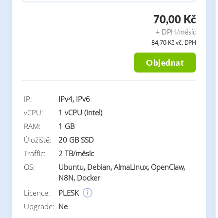
70,00 Kč
+ DPH/měsíc
84,70 Kč vč. DPH
Objednat
IP:
IPv4, IPv6
vCPU:
1 vCPU (Intel)
RAM:
1 GB
Úložiště:
20 GB SSD
Traffic:
2 TB/měsíc
OS:
Ubuntu, Debian, AlmaLinux, OpenClaw,
N8N, Docker
Licence:
PLESK
Upgrade:
Ne