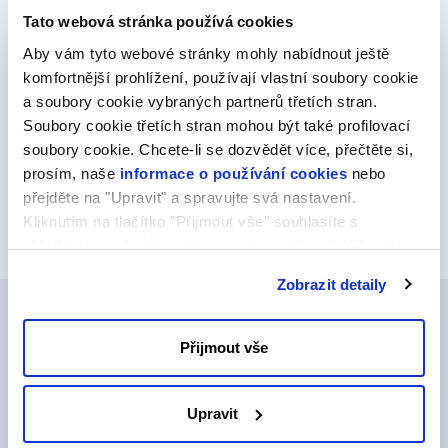
Automatizujte procesy a složité pracovní
Tato webová stránka používá cookies
postupy
Aby vám tyto webové stránky mohly nabídnout ještě
Vytvářejte pracovní postupy s pomocí triggerů,
komfortnější prohlížení, používají vlastní soubory cookie
podmínek a událostí, kterými můžete automaticky
a soubory cookie vybraných partnerů třetích stran.
spravovat opakující se úkoly a koordinovat vícestupňové
Soubory cookie třetích stran mohou být také profilovací
procesy.
soubory cookie. Chcete-li se dozvědět více, přečtěte si,
prosím, naše
informace o používání cookies
nebo
přejděte na "Upravit" a spravujte svá nastavení.
Kliknutím na tlačítko "Přijmout vše" souhlasíte s
ukládáním souborů cookie ve svém zařízení. Kliknutím
na tlačítko "Odmítnout" souhlasíte s ukládáním pouze
Zobrazit detaily
nezbytných souborů cookie.
Přijmout vše
Proč si vybrat N8N na FORPSI
Classic VPS?
Upravit