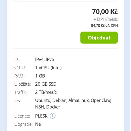
70,00 Kč
+ DPH/měsíc
84,70 Kč vč. DPH
Objednat
IP:
IPv4, IPv6
vCPU:
1 vCPU (Intel)
RAM:
1 GB
Úložiště:
20 GB SSD
Traffic:
2 TB/měsíc
OS:
Ubuntu, Debian, AlmaLinux, OpenClaw,
N8N, Docker
Licence:
PLESK
Upgrade:
Ne