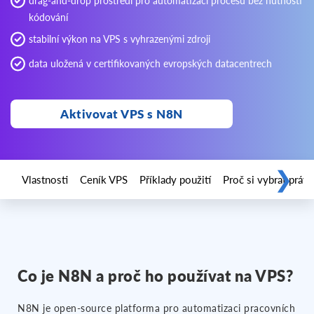
drag-and-drop prostředí pro automatizaci procesů bez nutnosti
kódování
stabilní výkon na VPS s vyhrazenými zdroji
data uložená v certifikovaných evropských datacentrech
Aktivovat VPS s N8N
❯
Vlastnosti
Ceník VPS
Příklady použití
Proč si vybrat právě
Co je N8N a proč ho používat na VPS?
N8N je open-source platforma pro automatizaci pracovních