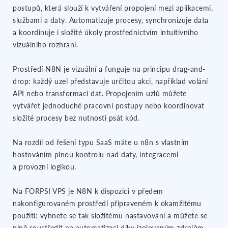
postupů, která slouží k vytváření propojení mezi aplikacemi,
službami a daty. Automatizuje procesy, synchronizuje data
a koordinuje i složité úkoly prostřednictvím intuitivního
vizuálního rozhraní.
Prostředí N8N je vizuální a funguje na principu drag-and-
drop: každý uzel představuje určitou akci, například volání
API nebo transformaci dat. Propojením uzlů můžete
vytvářet jednoduché pracovní postupy nebo koordinovat
složité procesy bez nutnosti psát kód.
Na rozdíl od řešení typu SaaS máte u n8n s vlastním
hostováním plnou kontrolu nad daty, integracemi
a provozní logikou.
Na FORPSI VPS je N8N k dispozici v předem
nakonfigurovaném prostředí připraveném k okamžitému
použití: vyhnete se tak složitému nastavování a můžete se
plně soustředit na automatizaci díky izolovaným zdrojům